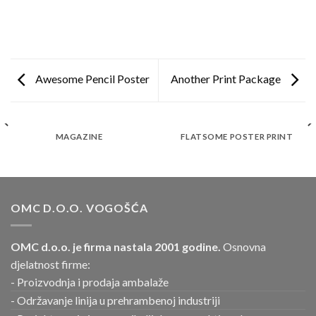
Awesome Pencil Poster
Another Print Package
MAGAZINE
FLATSOME POSTER PRINT
OMC D.O.O. VOGOŠĆA
OMC d.o.o. je firma nastala 2001 godine.
Osnovna
djelatnost firme:
- Proizvodnja i prodaja ambalaže
- Održavanje linija u prehrambenoj industriji