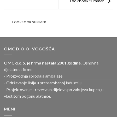
Lookbook Summer
LOOKBOOK SUMMER
OMC D.O.O. VOGOŠĆA
OMC d.o.o. je firma nastala 2001 godine.
Osnovna
djelatnost firme:
- Proizvodnja i prodaja ambalaže
- Održavanje linija u prehrambenoj industriji
- Projektovanje i rezervnih dijelova po zahtjevu kupca, u
vlastitom pogonu alatnice.
MENI