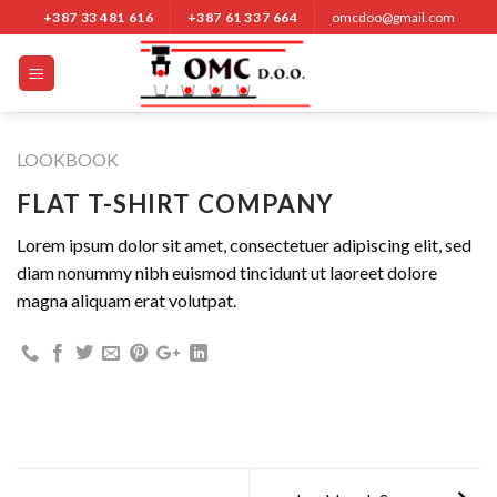
Nastavi
+387 33 481 616
+387 61 337 664
omcdoo@gmail.com
na
sadržaj
LOOKBOOK
FLAT T-SHIRT COMPANY
Lorem ipsum dolor sit amet, consectetuer adipiscing elit, sed
diam nonummy nibh euismod tincidunt ut laoreet dolore
magna aliquam erat volutpat.