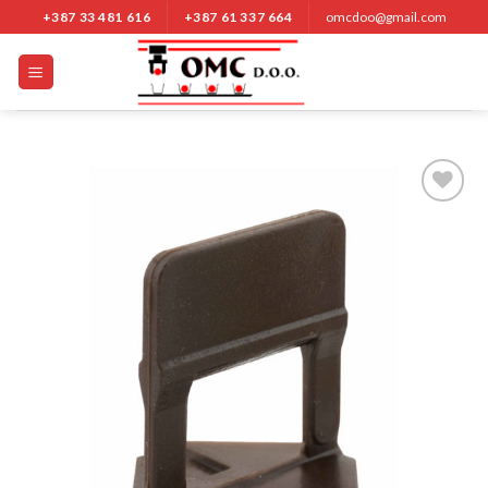
Nastavi
+387 33 481 616
+387 61 337 664
omcdoo@gmail.com
na
sadržaj
Add to
Wishlist