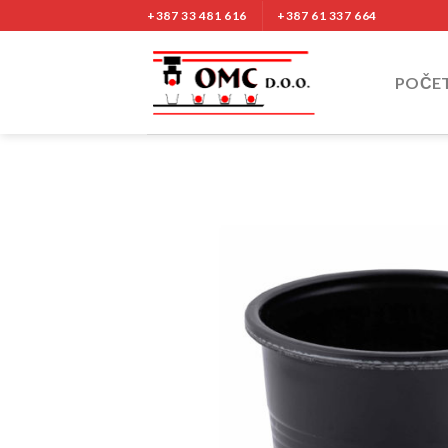
Nastavi
+387 33 481 616
+387 61 337 664
na
sadržaj
POČE