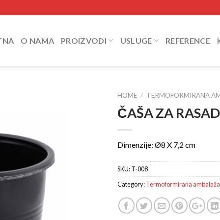
TNA
O NAMA
PROIZVODI
USLUGE
REFERENCE
HOME
/
TERMOFORMIRANA A
ČAŠA ZA RASAD
Add to
Wishlist
Dimenzije: Ø8 X 7,2 cm
SKU:
T-008
Category:
Termoformirana ambalaža