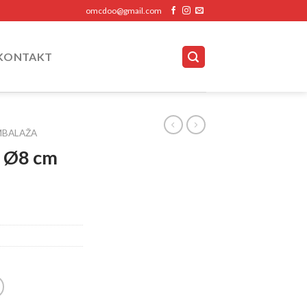
omcdoo@gmail.com
KONTAKT
MBALAŽA
 Ø8 cm