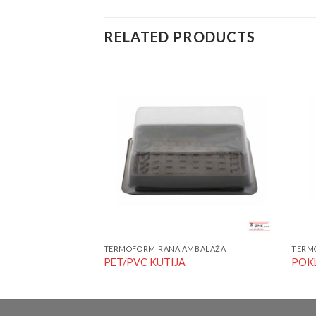
RELATED PRODUCTS
Add to
Add to
Wishlist
Wishlist
AMBALAŽA
TERMOFORMIRANA AMBALAŽA
TERM
Ø8 cm
PET/PVC KUTIJA
POKL