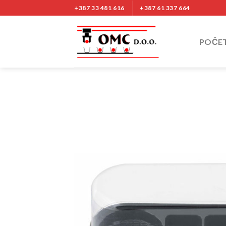
Nastavi
+387 33 481 616
+387 61 337 664
na
sadržaj
POČE