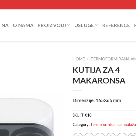
TNA
O NAMA
PROIZVODI
USLUGE
REFERENCE
HOME
/
TERMOFORMIRANA A
KUTIJA ZA 4
Add to
MAKARONSA
Wishlist
Dimenzije: 165X65 mm
SKU:
T-010
Category:
Termoformirana ambalaža