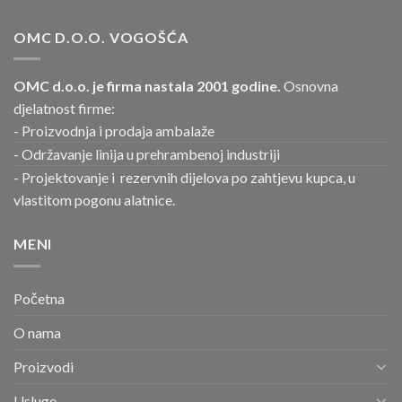
OMC D.O.O. VOGOŠĆA
OMC d.o.o. je firma nastala 2001 godine.
Osnovna
djelatnost firme:
- Proizvodnja i prodaja ambalaže
- Održavanje linija u prehrambenoj industriji
- Projektovanje i rezervnih dijelova po zahtjevu kupca, u
vlastitom pogonu alatnice.
MENI
Početna
O nama
Proizvodi
Usluge