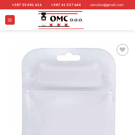
Nastavi
+387 33 481 616
+387 61 337 664
omcdoo@gmail.com
na
sadržaj
Add to
Wishlist