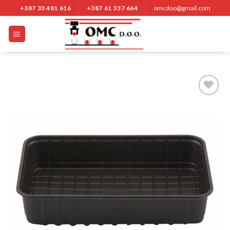
Nastavi
+387 33 481 616
+387 61 337 664
omcdoo@gmail.com
na
sadržaj
Add to
Wishlist