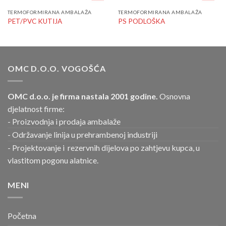
TERMOFORMIRANA AMBALAŽA
TERMOFORMIRANA AMBALAŽA
PET/PVC KUTIJA
PS PODLOŠKA
OMC D.O.O. VOGOŠĆA
OMC d.o.o. je firma nastala 2001 godine.
Osnovna
djelatnost firme:
- Proizvodnja i prodaja ambalaže
- Održavanje linija u prehrambenoj industriji
- Projektovanje i rezervnih dijelova po zahtjevu kupca, u
vlastitom pogonu alatnice.
MENI
Početna