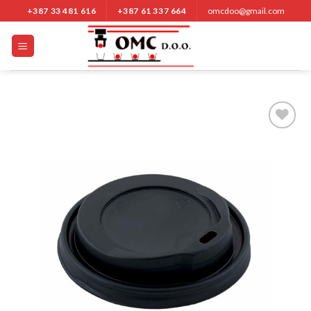
Nastavi
+387 33 481 616
+387 61 337 664
omcdoo@gmail.com
na
sadržaj
Add to
Wishlist