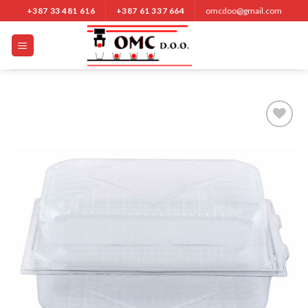
Nastavi
+387 33 481 616
+387 61 337 664
omcdoo@gmail.com
na
sadržaj
Add to
Wishlist