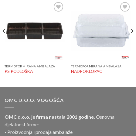
Add to
Add to
Wishlist
Wishlist
TERMOFORMIRANA AMBALAŽA
TERMOFORMIRANA AMBALAŽA
PS PODLOŠKA
NADPOKLOPAC
OMC D.O.O. VOGOŠĆA
OMC d.o.o. je firma nastala 2001 godine.
Osnovna
djelatnost firme:
- Proizvodnja i prodaja ambalaže