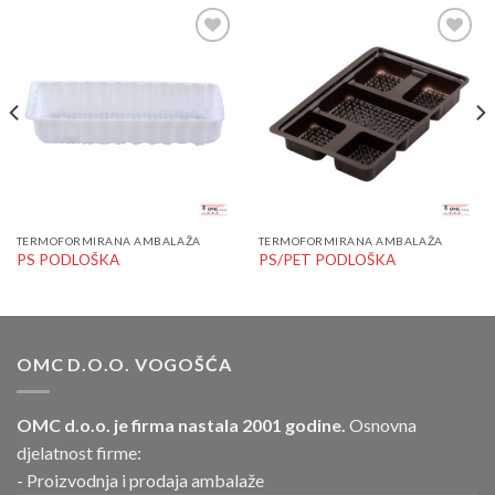
Add to
Add to
Wishlist
Wishlist
TERMOFORMIRANA AMBALAŽA
TERMOFORMIRANA AMBALAŽA
PS PODLOŠKA
PS/PET PODLOŠKA
OMC D.O.O. VOGOŠĆA
OMC d.o.o. je firma nastala 2001 godine.
Osnovna
djelatnost firme:
- Proizvodnja i prodaja ambalaže