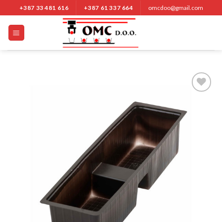
Nastavi
+387 33 481 616
+387 61 337 664
omcdoo@gmail.com
na
sadržaj
Add to
Wishlist