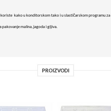
riste kako u konditorskom tako i u slastičarskom programu za pa
 pakovanje malina, jagoda i gljiva.
PROIZVODI
Add to
Add
Wishlist
Wish