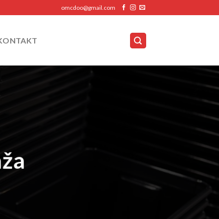
omcdoo@gmail.com
KONTAKT
aža