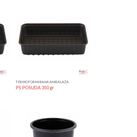
 to
Add to
list
Wishlist
TERMOFORMIRANA AMBALAŽA
PS POSUDA 350 gr
 to
Add to
list
Wishlist