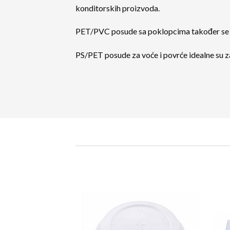
konditorskih proizvoda.
PET/PVC posude sa poklopcima također se ko
PS/PET posude za voće i povrće idealne su za
Add to
Wishlist