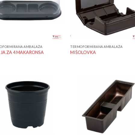
OFORMIRANA AMBALAŽA
TERMOFORMIRANA AMBALAŽA
IJA ZA 4 MAKARONSA
MIŠOLOVKA
Add to
Add
Wishlist
Wish