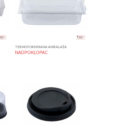
TERMOFORMIRANA AMBALAŽA
NADPOKLOPAC
 to
Add to
list
Wishlist