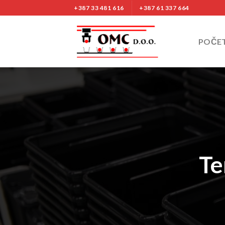
Nastavi
+387 33 481 616
+387 61 337 664
na
sadržaj
POČE
Te