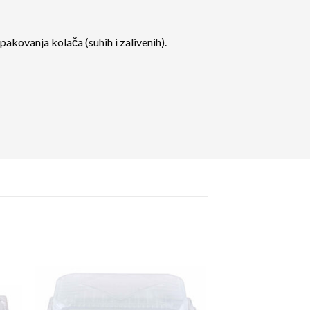
kovanja kolača (suhih i zalivenih).
 to
Add to
list
Wishlist