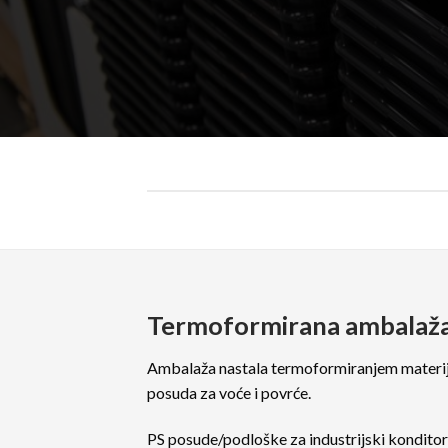
Termoformirana ambalaž
Ambalaža nastala termoformiranjem materija
posuda za voće i povrće.
PS posude/podloške za industrijski konditora