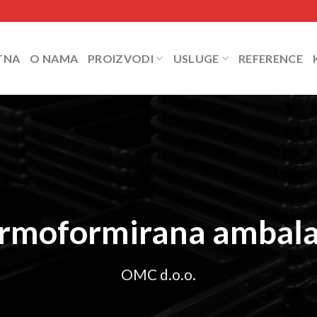
TNA
O NAMA
PROIZVODI
USLUGE
REFERENCE
rmoformirana ambal
OMC d.o.o.